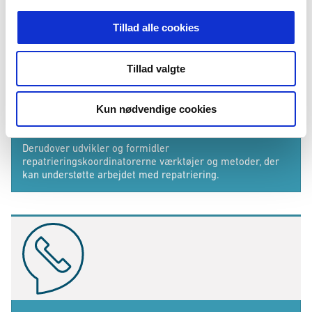
Tillad alle cookies
Hjemrejsestyrelsens rolle og indsats på
repatrieringsområdet
Tillad valgte
Repatrieringskoordinatorerne understøtter kommunernes
arbejde med repatriering gennem rådgivning,
Kun nødvendige cookies
informationsmateriale, webinarer og tværkommunal
videndeling.
Derudover udvikler og formidler
repatrieringskoordinatorerne værktøjer og metoder, der
kan understøtte arbejdet med repatriering.