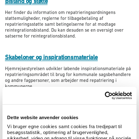
Bistand og støtte
Her finder du information om repatrieringsordningens
støttemuligheder, reglerne for tilbagebetaling af
repatrieringsstøtte samt betingelserne for at modtage
reintegrationsbistand. Du kan desuden se en oversigt over
satserne for reintegrationsbistand.
Skabeloner og inspirationsmateriale
Hjemrejsestyrelsen udvikler løbende inspirationsmateriale på
repatrieringsområdet til brug for kommunale sagsbehandlere
og andre fagpersoner, som arbejder med repatriering i
kommunerne.
DRC Dansk Flygtningehjælps rolle og
kontaktoplysninger
Dette website anvender cookies
Introduktion til DRC Dansk Flygtningehjælps primære opgaver
Vi bruger egne cookies samt cookies fra tredjepart til
på repatrieringsområdet samt henvisning til Dansk
besøgsstatistik, optimering af brugervenlighed,
Flygtningehjælps rådgivningsteam.
sikkerhed, video og adgang til visse funktioner på sociale