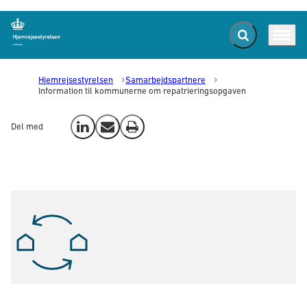
Fold søgefelt ud
Menu
Gå til forsiden
Hjemrejsestyrelsen
Samarbejdspartnere
Information til kommunerne om repatrieringsopgaven
Del med
Del på LinkedIn
Send email
Print