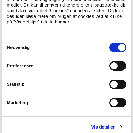
medier. Du kan til enhver tid ændre eller tilbagetrække dit
samtykke via linket ”Cookies” i bunden af siden. Du kan
desuden læse mere om brugen af cookies ved at klikke
Fleksibel udbetaling af hjælp til repatriering
på ”Vis detaljer” i dette banner.
Her kan du læse mere om ordningen om fleksibel udbetaling af
hjælp
S
Nødvendig
a
Nyheder fra Repatrieringsteamet
m
t
Præferencer
Her kan du tilmelde Repatrieringsteamets nyhedsbrev og finde
y
nyheder samt tidligere udgivne nyhedsbreve.
k
k
Statistik
e
v
Marketing
a
l
g
Vis detaljer