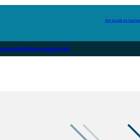
Om os
Job og karrie
mrejsestøtte
Hjemrejsekontrakt
ejdspartnere - Flere links