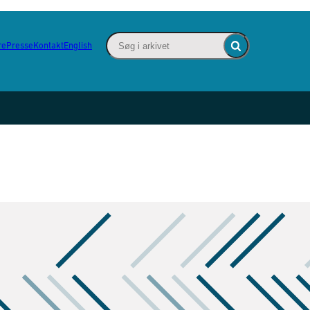
Søg i arkivet - Indsæt søgeord for at søge
re
Presse
Kontakt
English
Fold søgefelt ind