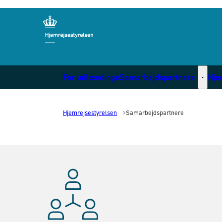
Gå til forsiden
For udlændinge
Samarbejdspartnere
Hje
Samarb
Hjemrejsestyrelsen
Samarbejdspartnere