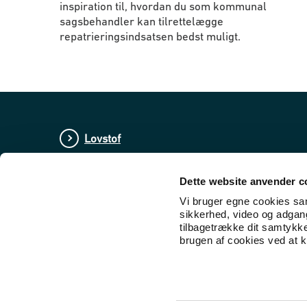
inspiration til, hvordan du som kommunal
sagsbehandler kan tilrettelægge
repatrieringsindsatsen bedst muligt.
Lovstof
Nyheder
Dette website anvender c
Tal og statistik
Vi bruger egne cookies samt
sikkerhed, video og adgang 
Publikationer
tilbagetrække dit samtykk
brugen af cookies ved at kl