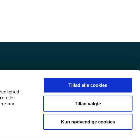
sninger
Tillad alle cookies
venlighed,
re eller
Tillad valgte
mere om
Kun nødvendige cookies
LinkedIn