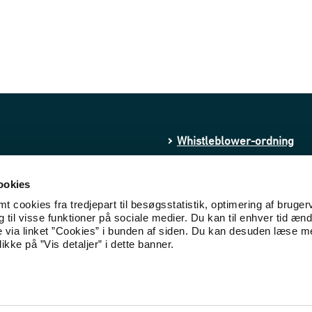
Whistleblower-ordning
Behandling af personoply
ookies
Cookies
 cookies fra tredjepart til besøgsstatistik, optimering af bruger
til visse funktioner på sociale medier. Du kan til enhver tid ænd
Tilgængelighedserklæring
e via linket ”Cookies” i bunden af siden. Du kan desuden læse 
ikke på ”Vis detaljer” i dette banner.