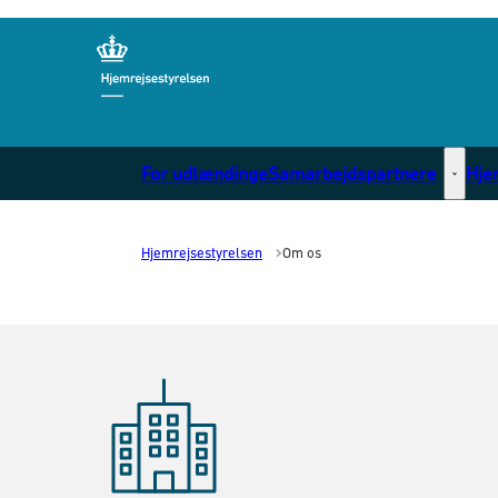
Gå til forsiden
For udlændinge
Samarbejdspartnere
Hje
Samarb
Hjemrejsestyrelsen
Om os