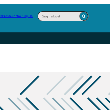
Søg i arkivet - Indsæt søgeord for at søge
re
Presse
Kontakt
English
Fold søgefelt ind