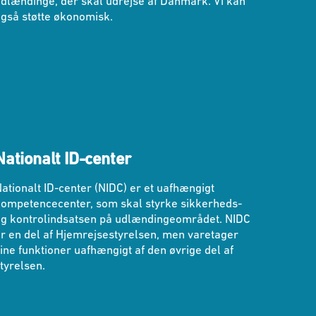
dlændinge, der skal udrejse af Danmark. Vi kan
gså støtte økonomisk.
Nationalt ID-center
ationalt ID-center (NIDC) er et uafhængigt
kompetencecenter, som skal styrke sikkerheds-
og kontrolindsatsen på udlændingeområdet. NIDC
r en del af Hjemrejsestyrelsen, men varetager
ine funktioner uafhængigt af den øvrige del af
tyrelsen.