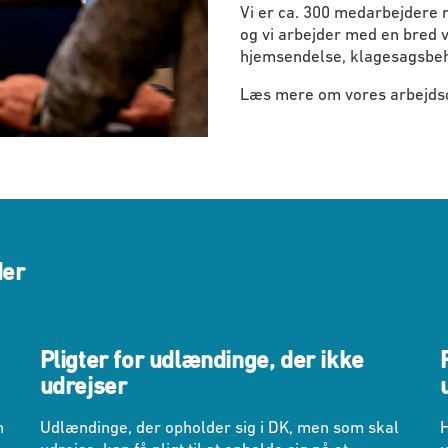
Vi er ca. 300 medarbejdere
og vi arbejder med en bred v
hjemsendelse, klagesagsbeh
Læs mere om vores arbejds
der
Pligter for udlændinge, der ikke
udrejser
n
Udlændinge, der opholder sig i DK, men som skal
H