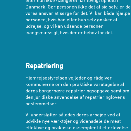
eller hun ikke (længere) har lovligt ophold i
Danmark. Gør personen ikke det af sig selv, er de
vores ansvar at sørge for det. Vi kan både hjælpe
personen, hvis han eller hun selv ønsker at
udrejse, og vi kan udsende personen
tvangsmæssigt, hvis der er behov for det.
Repatriering
Hjemrejsestyrelsen vejleder og rådgiver
kommunerne om den praktiske varetagelse af
deres borgernære repatrieringsopgave samt om
den juridiske anvendelse af repatrieringlovens
bestemmelser.
Vi understøtter således deres arbejde ved at
udvikle nye værktøjer og vidensdele de mest
effektive og praktiske eksempler til efterlevelse.