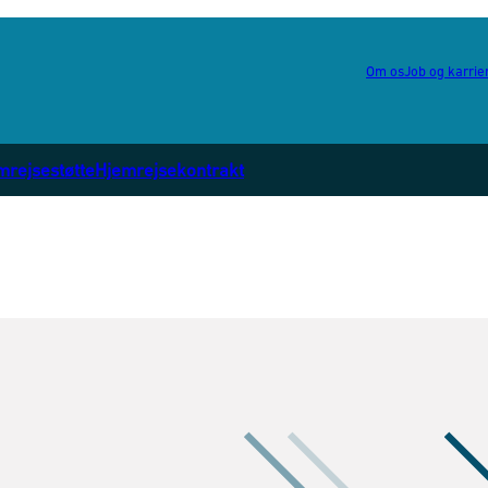
Om os
Job og karrie
mrejsestøtte
Hjemrejsekontrakt
ejdspartnere - Flere links