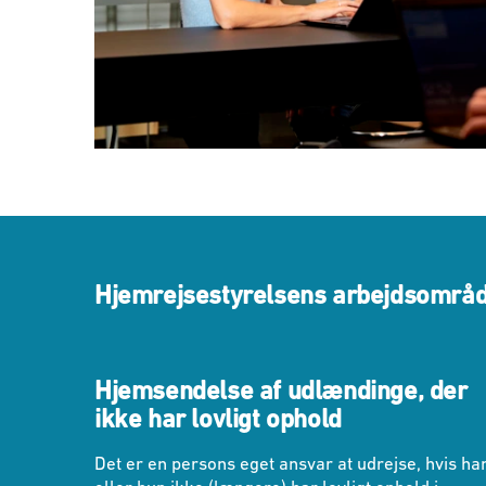
Hjemrejsestyrelsens arbejdsområ
Hjemsendelse af udlændinge, der
ikke har lovligt ophold
Det er en persons eget ansvar at udrejse, hvis ha