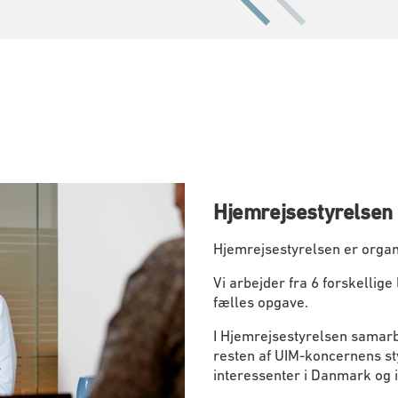
Hjemrejsestyrelsen
Hjemrejsestyrelsen er organi
Vi arbejder fra 6 forskellig
fælles opgave.
I Hjemrejsestyrelsen samarb
resten af UIM-koncernens st
interessenter i Danmark og i