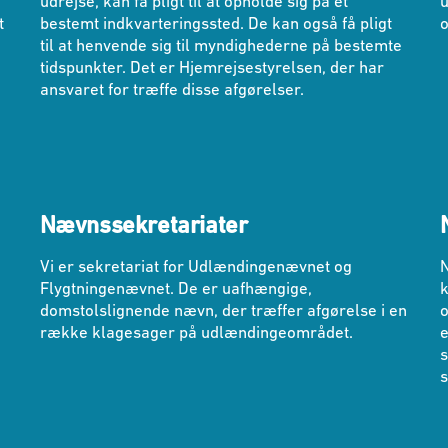
udrejse, kan få pligt til at opholde sig på et
u
t
bestemt indkvarteringssted. De kan også få pligt
o
til at henvende sig til myndighederne på bestemte
tidspunkter. Det er Hjemrejsestyrelsen, der har
ansvaret for træffe disse afgørelser.
Nævnssekretariater
Vi er sekretariat for Udlændingenævnet og
N
Flygtningenævnet. De er uafhængige,
domstolslignende nævn, der træffer afgørelse i en
række klagesager på udlændingeområdet.
e
s
s