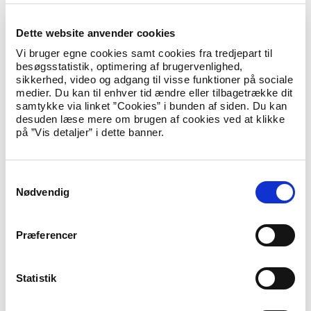
Reintegrationsbistandens størrelse fastsættes efter en
beregning af leveomkostningerne i de enkelte lande og på
Dette website anvender cookies
grundlag af en konkret vurdering af mulighederne for en
vellykket repatriering. Landene er inddelt i to grupper.
Vi bruger egne cookies samt cookies fra tredjepart til
Beløbets størrelse afhænger således af, hvilket land,
besøgsstatistik, optimering af brugervenlighed,
udlændingen repatrierer til.
sikkerhed, video og adgang til visse funktioner på sociale
medier. Du kan til enhver tid ændre eller tilbagetrække dit
samtykke via linket ”Cookies” i bunden af siden. Du kan
Oversigt over landegrupper og størrelse på
desuden læse mere om brugen af cookies ved at klikke
reintegrationsbistand
på ”Vis detaljer” i dette banner.
Livslang
Reintegrationsbistand
S
Gruppe
reintegrationsbistand
i 5 år (DKK)
Nødvendig
a
(DKK)
m
t
Præferencer
Gruppe 1 (fx
y
Afghanistan,
k
Bosnien-
k
Statistik
Hercegovina,
Irak,
3.500 pr. md.
2.800 pr. md.
e
Libanon,