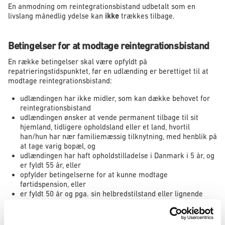
En anmodning om reintegrationsbistand udbetalt som en
livslang månedlig ydelse kan
ikke
trækkes tilbage.
Betingelser for at modtage reintegrationsbistand
En række betingelser skal være opfyldt på
repatrieringstidspunktet, før en udlænding er berettiget til at
modtage reintegrationsbistand:
udlændingen har ikke midler, som kan dække behovet for
reintegrationsbistand
udlændingen ønsker at vende permanent tilbage til sit
hjemland, tidligere opholdsland eller et land, hvortil
han/hun har nær familiemæssig tilknytning, med henblik på
at tage varig bopæl, og
udlændingen har haft opholdstilladelse i Danmark i 5 år, og
er fyldt 55 år, eller
opfylder betingelserne for at kunne modtage
førtidspension, eller
er fyldt 50 år og pga. sin helbredstilstand eller lignende
forhold må antages ikke at kunne skaffe sig et
forsørgelsesgrundlag efter repatrieringen