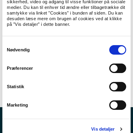
sikkerhed, video og adgang til visse funktioner på sociale
medier. Du kan til enhver tid ændre eller tilbagetrække dit
Her finder du information om støttemulighederne i
samtykke via linket ”Cookies” i bunden af siden. Du kan
repatrieringsordningen.
desuden læse mere om brugen af cookies ved at klikke
på ”Vis detaljer” i dette banner.
Reintegrationsbistand
S
Her finder du information om betingelser for at modtage
Nødvendig
a
reintegrationsbistand. Her kan du også finde en oversigt over
m
reintegrationsbistandens størrelse.
t
Præferencer
y
Tilbagebetaling af repatrieringsstøtte
k
k
Statistik
Her finder du information om tilbagebetaling af
e
repatrieringsstøtte.
v
Marketing
a
l
g
Lovstof
Vis detaljer