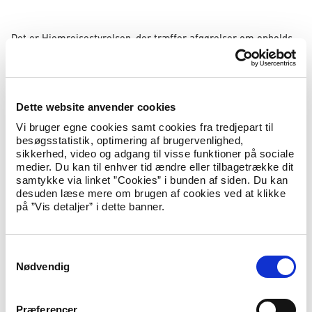
Det er Hjemrejsestyrelsen, der træffer afgørelser om opholds-,
melde- og underretningspligt samt fratagelse af kontante
ydelser for udlændinge, der skal udrejse af Danmark.
Fælles for de udlændinge, som kan få en eller flere af disse
pligter, eller kan få frataget deres kontante ydelser er, at de
Dette website anvender cookies
ikke (længere) har ret til at opholde sig i Danmark.
Vi bruger egne cookies samt cookies fra tredjepart til
besøgsstatistik, optimering af brugervenlighed,
sikkerhed, video og adgang til visse funktioner på sociale
medier. Du kan til enhver tid ændre eller tilbagetrække dit
samtykke via linket ”Cookies” i bunden af siden. Du kan
Meldepligt
desuden læse mere om brugen af cookies ved at klikke
på ”Vis detaljer” i dette banner.
Læs mere om, hvordan du skal forholde dig, hvis du er blevet
pålagt meldepligt.
S
Nødvendig
a
m
Opholds- og underretningspligt
t
Præferencer