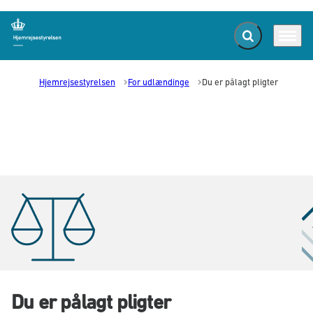
Fold søgefelt ud
Menu
Gå til forsiden
Hjemrejsestyrelsen
For udlændinge
Du er pålagt pligter
Du er pålagt pligter