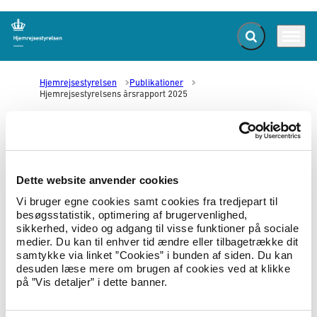
Fold søgefelt ud
Menu
Gå til forsiden
Hjemrejsestyrelsen
Publikationer
Hjemrejsestyrelsens årsrapport 2025
Del med
Del på LinkedIn
Send email
Print
Dette website anvender cookies
Hjemrejsestyrelsens årsrapport
Vi bruger egne cookies samt cookies fra tredjepart til
2025
besøgsstatistik, optimering af brugervenlighed,
sikkerhed, video og adgang til visse funktioner på sociale
medier. Du kan til enhver tid ændre eller tilbagetrække dit
30.03.2026
samtykke via linket ”Cookies” i bunden af siden. Du kan
desuden læse mere om brugen af cookies ved at klikke
Årsrapporten beskriver Hjemrejsestyrelsens og
på ”Vis detaljer” i dette banner.
regnskabsårets faglige og finansielle resultater, herunder
forhold, der har påvirket Hjemrejsestyrelsens aktiviteter og
forhold eller kan påvirke dem i det kommende år.