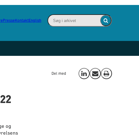
Søg i arkivet - Indsæt søgeord for at søge
re
Presse
Kontakt
English
Fold søgefelt ind
Del med
Del på LinkedIn
Send email
Print
022
ge og
yrelsens