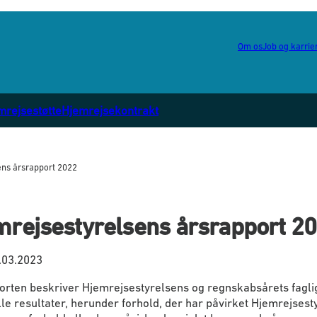
Om os
Job og karrie
mrejsestøtte
Hjemrejsekontrakt
ejdspartnere - Flere links
ens årsrapport 2022
mrejsestyrelsens årsrapport 2
.03.2023
orten beskriver Hjemrejsestyrelsens og regnskabsårets fagli
lle resultater, herunder forhold, der har påvirket Hjemrejsest