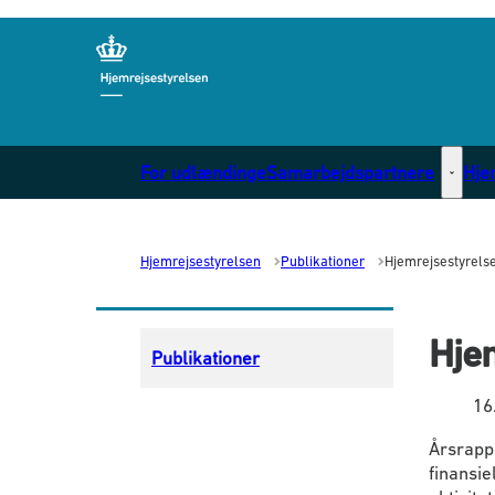
Gå til forsiden
For udlændinge
Samarbejdspartnere
Hje
Samarb
Hjemrejsestyrelsen
Publikationer
Hjemrejsestyrels
Hje
Publikationer
16
Årsrapp
finansie