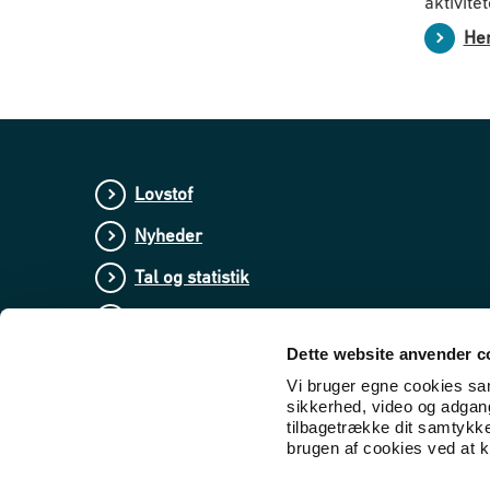
aktivite
Hen
Lovstof
Nyheder
Tal og statistik
Publikationer
Dette website anvender c
Vi bruger egne cookies samt
sikkerhed, video og adgang 
tilbagetrække dit samtykk
brugen af cookies ved at kl