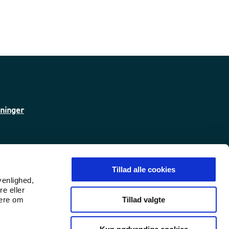
sninger
Tillad alle cookies
venlighed,
re eller
Tillad valgte
mere om
LinkedIn