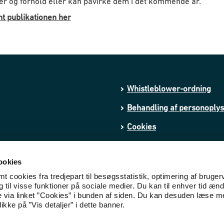
ter og forhold eller kan påvirke dem i det kommende år.
t publikationen her
Whistleblower-ordning
Behandling af personoply
Cookies
Tilgængelighedserklæring
ookies
 cookies fra tredjepart til besøgsstatistik, optimering af bruger
til visse funktioner på sociale medier. Du kan til enhver tid ænd
e via linket ”Cookies” i bunden af siden. Du kan desuden læse 
ikke på ”Vis detaljer” i dette banner.