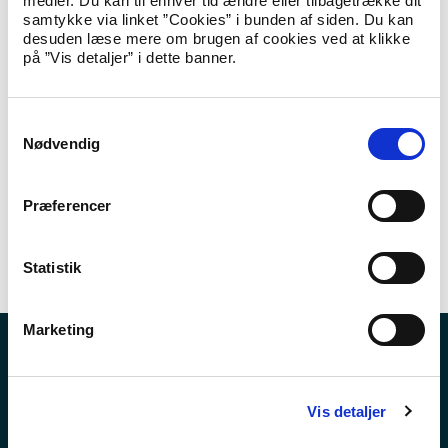
medier. Du kan til enhver tid ændre eller tilbagetrække dit
sende til eller modtage digital post fra Hjemrejsestyrelsen.
samtykke via linket ”Cookies” i bunden af siden. Du kan
desuden læse mere om brugen af cookies ved at klikke
Du vil dog fortsat kunne skrive sikkert til os gennem vores
på ”Vis detaljer” i dette banner.
kontaktformular, ligesom du også kan tilgå og læse dine
allerede modtagne postmeddelelser fra Hjemrejsestyrelsen via
e-Boks, borger.dk eller Virk.
S
Gå til kontaktformularen
Nødvendig
a
m
t
Præferencer
y
k
k
Statistik
e
v
Marketing
a
l
Lovstof
g
Nyheder
Vis detaljer
Tal og statistik