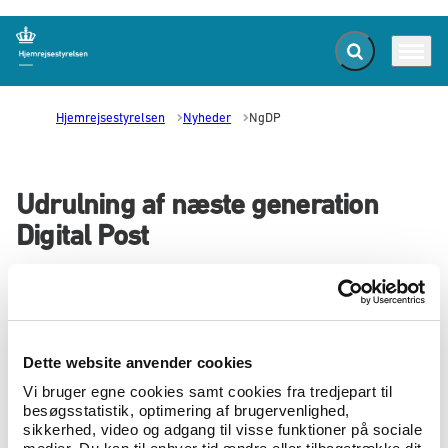
Fold søgefelt ud
Menu
Gå til forsiden
Hjemrejsestyrelsen
Nyheder
NgDP
Udrulning af næste generation
Digital Post
18.03.2022
Digitaliseringsstyrelsen udruller næste
generation Digital Post i en omstillingsperiode
fra den 18.-21. marts 2022
Dette website anvender cookies
Vi bruger egne cookies samt cookies fra tredjepart til
Du skal være opmærksom på, at det fra torsdag den 18 marts,
besøgsstatistik, optimering af brugervenlighed,
kl. 17.00,
til mandag den 21. marts, kl 09.00, ikke vil være
sikkerhed, video og adgang til visse funktioner på sociale
muligt for offentlige afsendere, borgere og virksomheder at